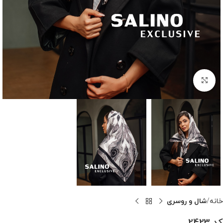
بزرگنمایی تصویر
خانه
شال و روسری
کد 2423