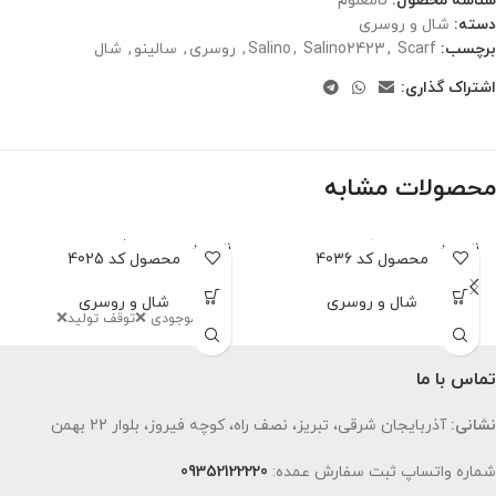
شناسه محصول:
نامعلوم
دسته:
شال و روسری
برچسب:
Scarf
,
Salino2423
,
Salino
,
روسری
,
سالینو
,
شال
اشتراک گذاری:
محصولات مشابه
ناموجود
ناموجود
محصول کد 4036
محصول کد 4025
شال و روسری
شال و روسری
اتمام‌ موجودی ❌توقف تولید❌
تماس با ما
نشانی:
آذربایجان شرقی، تبریز، نصف راه، کوچه فیروز، بلوار 22 بهمن
شماره واتساپ ثبت سفارش عمده:
09352122220