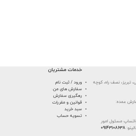
خدمات مشتریان
 تبریز، نصف راه، کوچه
ورود / ثبت نام
سفارش های من
رهگیری سفارش
ارش عمده:
قوانین و مقررات
سبد خرید
تسویه حساب
اتساپ مسئول امور
لینو:
09143108638