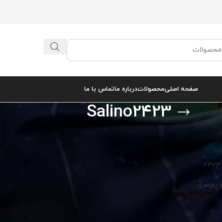
صفحه اصلی
محصولات
درباره ما
تماس با ما
Salino2423
Salino2423”
نمایش
9
 روسری
–
349,000
تومان