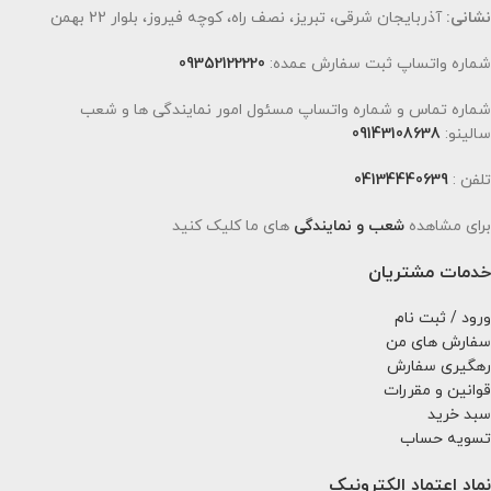
نشانی:
آذربایجان شرقی، تبریز، نصف راه، کوچه فیروز، بلوار 22 بهمن
شماره واتساپ ثبت سفارش عمده:
09352122220
شماره تماس و شماره واتساپ مسئول امور نمایندگی ها و شعب
سالینو:
09143108638
تلفن :
04134440639
برای مشاهده
شعب و نمایندگی
های ما کلیک کنید
خدمات مشتریان
ورود / ثبت نام
سفارش های من
رهگیری سفارش
قوانین و مقررات
سبد خرید
تسویه حساب
نماد اعتماد الکترونیک