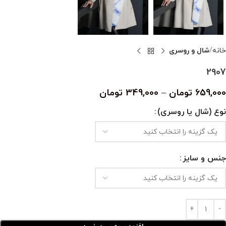
خانه
شال و روسری
2907
659,000
تومان
–
349,000
تومان
نوع (شال یا روسری)
جنس و سایز