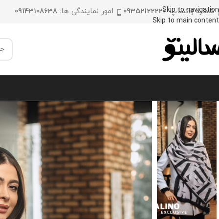
Skip to navigation
شماره واتساپ:
09352122220
امور نمایندگی ها:
09143108638
Skip to main content