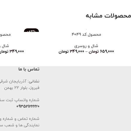
محصولات مشابه
-83%
محصول کد 4049
محصول ک
ناموجود
شال و روسری
شال و
659,000
تومان
–
349,000
تومان
349,000
تومان
تماس با ما
نشانی:
آذربایجان شرقی،
فیروز، بلوار 22 بهمن
شماره واتساپ ثبت سف
09352122220
شماره تماس و شماره و
نمایندگی ها و شعب سا