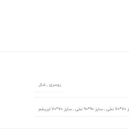
روسری
,
شال
 نخی
,
سایز 90*90 نخی
,
سایز 70*70 ابریشم