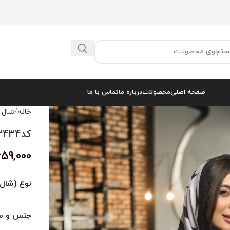
صفحه اصلی
محصولات
درباره ما
تماس با ما
خانه
شال 
کد‌2434
659,000
نوع (شال 
جنس و سا