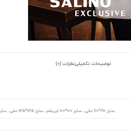
توضیحات تکمیلی
نظرات (0)
سایز 190*70 نخی
,
سایز 100*100 ابریشم
,
سایز 135*135 نخی
,
سایز 70*70