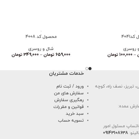
د4041
محصول کد 4008
 روسری
شال و روسری
–
100,000
تومان
659,000
تومان
–
349,000
تومان
خدمات مشتریان
 تبریز، نصف راه، کوچه
ورود / ثبت نام
سفارش های من
رهگیری سفارش
ارش عمده:
قوانین و مقررات
سبد خرید
تسویه حساب
اتساپ مسئول امور
لینو:
09143108638