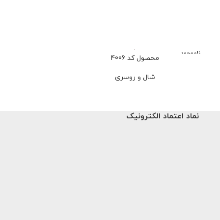
ناموجود
محصول کد 4006
محصو
شال و روسری
شا
659,000
تو
نماد اعتماد الکترونیک