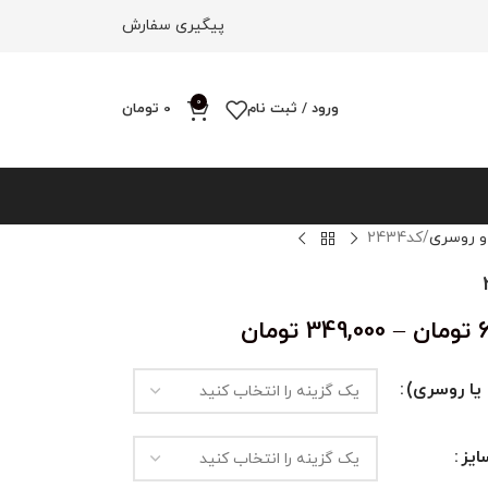
پیگیری سفارش
0
ورود / ثبت نام
0
تومان
و روسری
کد‌2434
تومان
–
349,000
تومان
یا روسری)
یز