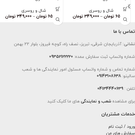
شال و روسری
شال و روسری
659,000
تومان
–
349,000
تومان
659,000
تومان
–
349,000
تومان
تماس با ما
نشانی:
آذربایجان شرقی، تبریز، نصف راه، کوچه فیروز، بلوار 22 بهمن
شماره واتساپ ثبت سفارش عمده:
09352122220
شماره تماس و شماره واتساپ مسئول امور نمایندگی ها و شعب
سالینو:
09143108638
تلفن :
04134440639
برای مشاهده
شعب و نمایندگی
های ما کلیک کنید
خدمات مشتریان
ورود / ثبت نام
سفارش های من