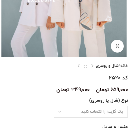
بزرگنمایی تصویر
خانه
شال و روسری
کد 2520
659,000
تومان
–
349,000
تومان
نوع (شال یا روسری)
جنس و سایز