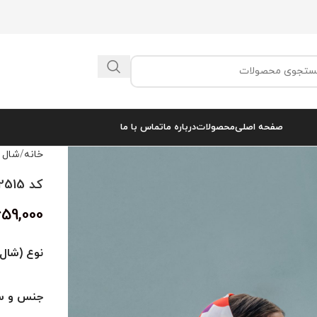
صفحه اصلی
محصولات
درباره ما
تماس با ما
خانه
شال 
کد 2515
659,000
نوع (شال 
جنس و سا