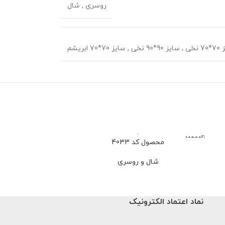
روسری
,
شال
 نخی
,
سایز 90*90 نخی
,
سایز 70*70 ابریشم
ناموجود
محصول کد 4033
محصو
شال و روسری
شا
659,000
تو
نماد اعتماد الکترونیک