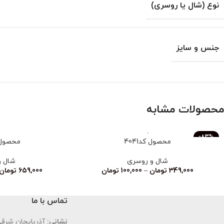
نوع (شال یا روسری)
جنس و سایز
محصولات مشابه
-83%
محصول کد4041
محصول کد
ناموجود
شال و روسری
شال و
349,000
تومان
–
100,000
تومان
659,000
تومان
تماس با ما
نشانی:
آذربایجان شرقی،