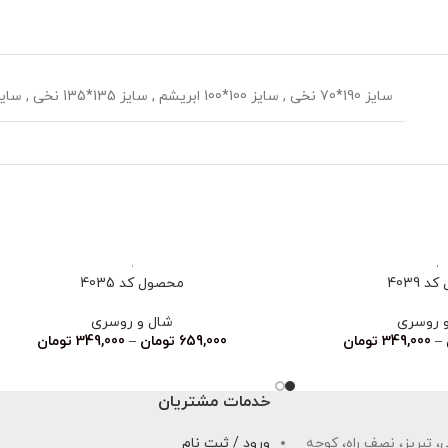
سایز 190*70 نخی
,
سایز 100*100 ابریشم
,
سایز 135*135 نخی
,
سایز 70*70
 4039
محصول کد 4035
 روسری
شال و روسری
–
349,000
تومان
659,000
تومان
–
349,000
تومان
خدمات مشتریان
 تبریز، نصف راه، کوچه
ورود / ثبت نام