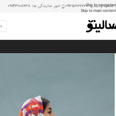
Skip to navigation
شماره واتساپ:
09352122220
امور نمایندگی ها:
09143108638
Skip to main content