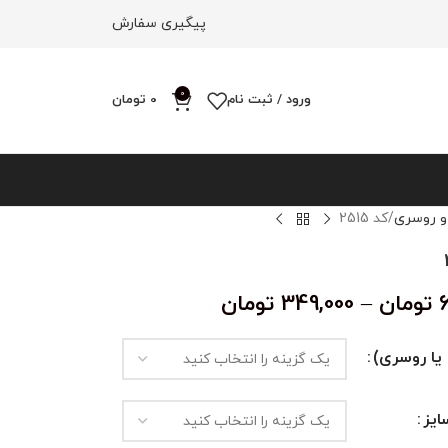
پیگیری سفارش
0
ورود / ثبت نام
0
تومان
و روسری
کد 2515
تومان
–
349,000
تومان
یا روسری)
یز