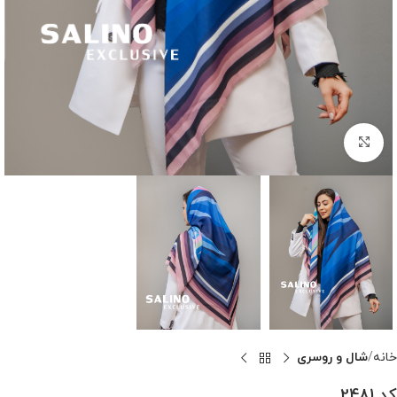
بزرگنمایی تصویر
خانه
شال و روسری
کد 2481