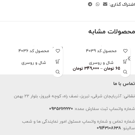
اشتراک گذاری:
محصولات مشابه
ناموجود
محصول کد 4039
محصول کد 4036
شال و روسری
شال و روسری
659,000
تومان
–
349,000
تومان
تماس با ما
نشانی:
آذربایجان شرقی، تبریز، نصف راه، کوچه فیروز، بلوار 22 بهمن
شماره واتساپ ثبت سفارش عمده:
09352122220
شماره تماس و شماره واتساپ مسئول امور نمایندگی ها و شعب
سالینو:
09143108638