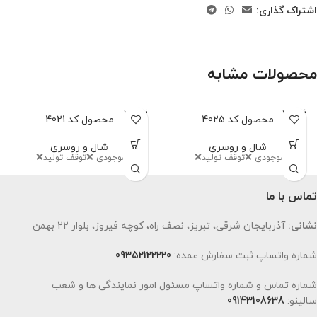
اشتراک گذاری:
محصولات مشابه
ناموجود
ناموجود
محصول کد 4025
محصول کد 4021
شال و روسری
شال و روسری
اتمام‌ موجودی ❌توقف تولید❌
اتمام موجودی ❌توقف تولید❌
تماس با ما
نشانی:
آذربایجان شرقی، تبریز، نصف راه، کوچه فیروز، بلوار 22 بهمن
شماره واتساپ ثبت سفارش عمده:
09352122220
شماره تماس و شماره واتساپ مسئول امور نمایندگی ها و شعب
سالینو:
09143108638