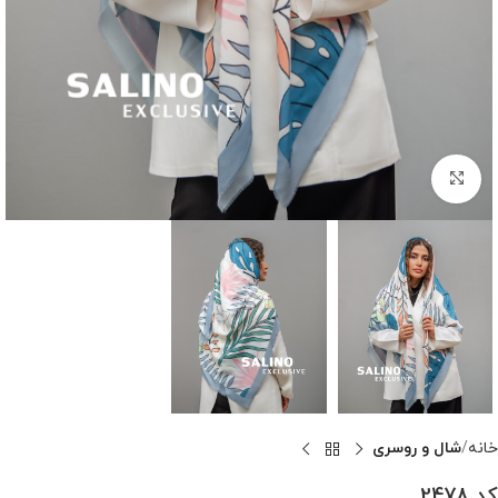
بزرگنمایی تصویر
خانه
شال و روسری
کد 2478