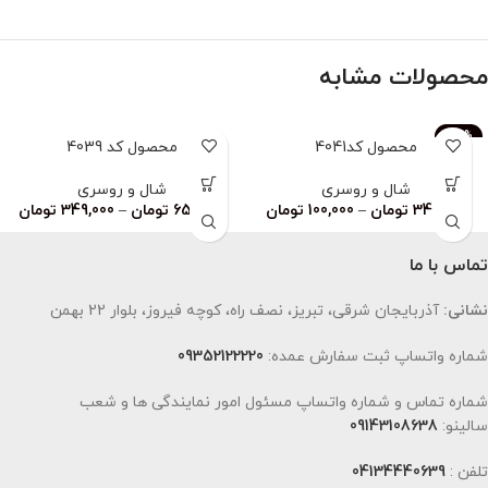
محصولات مشابه
-83%
محصول کد4041
محصول کد 4039
ناموجود
شال و روسری
شال و روسری
349,000
تومان
–
100,000
تومان
659,000
تومان
–
349,000
تومان
تماس با ما
نشانی:
آذربایجان شرقی، تبریز، نصف راه، کوچه فیروز، بلوار 22 بهمن
شماره واتساپ ثبت سفارش عمده:
09352122220
شماره تماس و شماره واتساپ مسئول امور نمایندگی ها و شعب
سالینو:
09143108638
تلفن :
04134440639