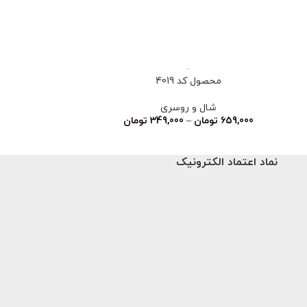
ناموجود
محصول کد 4019
محصو
شال و روسری
شا
659,000
تومان
–
349,000
تومان
نماد اعتماد الکترونیک