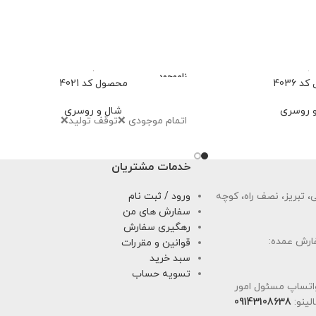
ناموجود
 4036
محصول کد 4021
 روسری
شال و روسری
اتمام موجودی ❌توقف تولید❌
خدمات مشتریان
 تبریز، نصف راه، کوچه
ورود / ثبت نام
سفارش های من
رهگیری سفارش
ارش عمده:
قوانین و مقررات
سبد خرید
تسویه حساب
اتساپ مسئول امور
لینو:
09143108638