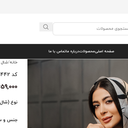
صفحه اصلی
محصولات
درباره ما
تماس با ما
خانه
شال 
کد 2442
659,000
نوع (شال 
جنس و سا