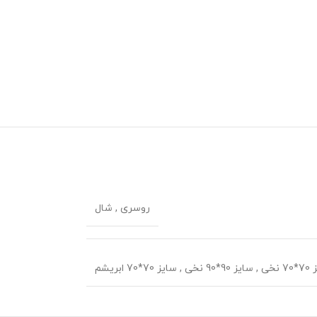
روسری
,
شال
 نخی
,
سایز 90*90 نخی
,
سایز 70*70 ابریشم