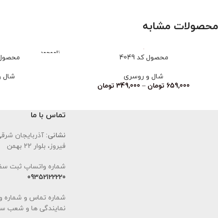
محصولات مشابه
ناموجود
محصول کد 4049
محصول کد
شال و روسری
شال و
659,000
تومان
–
349,000
تومان
تماس با ما
نشانی:
آذربایجان شرقی،
فیروز، بلوار 22 بهمن
شماره واتساپ ثبت سف
09352122220
شماره تماس و شماره و
نمایندگی ها و شعب سا