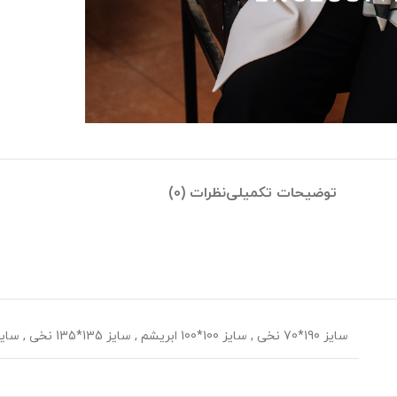
توضیحات تکمیلی
نظرات (0)
سایز 190*70 نخی
,
سایز 100*100 ابریشم
,
سایز 135*135 نخی
,
سایز 70*70