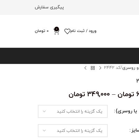
پیگیری سفارش
0
ورود / ثبت نام
0
تومان
و روسری
کد 2442
تومان
–
349,000
تومان
یا روسری)
یز