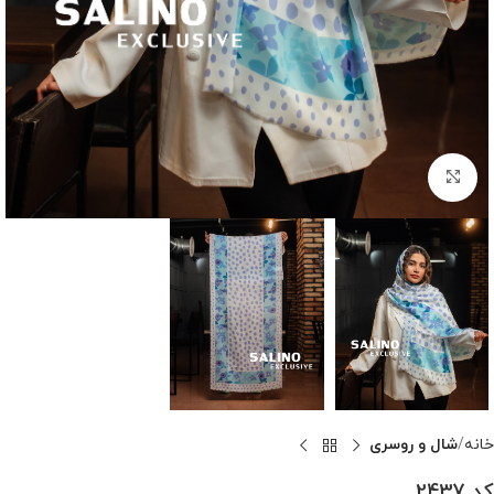
بزرگنمایی تصویر
خانه
شال و روسری
کد 2437