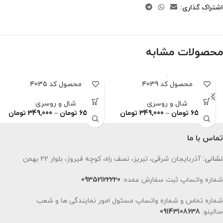
اشتراک گذاری:
محصولات مشابه
محصول کد 4039
محصول کد 4035
شال و روسری
شال و روسری
659,000
تومان
–
349,000
تومان
659,000
تومان
–
349,000
تومان
تماس با ما
نشانی:
آذربایجان شرقی، تبریز، نصف راه، کوچه فیروز، بلوار 22 بهمن
شماره واتساپ ثبت سفارش عمده:
09352122220
شماره تماس و شماره واتساپ مسئول امور نمایندگی ها و شعب
سالینو:
09143108638