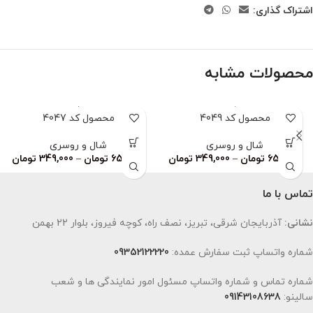
اشتراک گذاری:
محصولات مشابه
محصول کد 4049
محصول کد 4047
شال و روسری
شال و روسری
659,000
تومان
–
349,000
تومان
659,000
تومان
–
349,000
تومان
تماس با ما
نشانی:
آذربایجان شرقی، تبریز، نصف راه، کوچه فیروز، بلوار 22 بهمن
شماره واتساپ ثبت سفارش عمده:
09352122220
شماره تماس و شماره واتساپ مسئول امور نمایندگی ها و شعب
سالینو:
09143108638