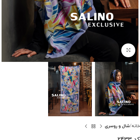
بزرگنمایی تصویر
خانه
شال و روسری
کد 2433