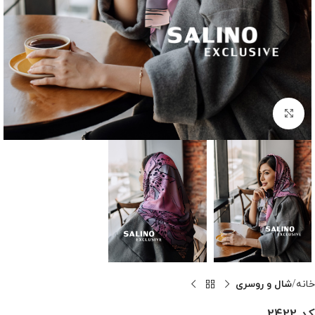
بزرگنمایی تصویر
خانه
شال و روسری
کد 2422