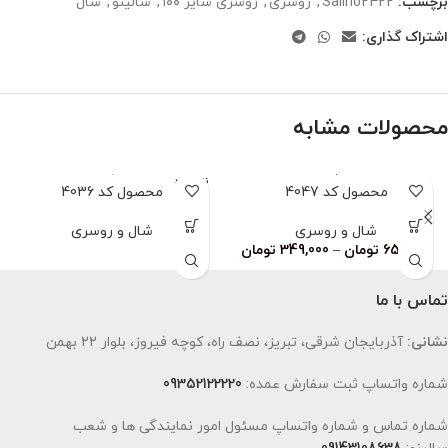
برچسب:
Salino2422
,
روسری
,
روسری سایز ۱۰۰
,
سالینو
,
شال
اشتراک گذاری:
محصولات مشابه
ناموجود
محصول کد 4047
محصول کد 4036
شال و روسری
شال و روسری
659,000
تومان
–
349,000
تومان
تماس با ما
نشانی:
آذربایجان شرقی، تبریز، نصف راه، کوچه فیروز، بلوار 22 بهمن
شماره واتساپ ثبت سفارش عمده:
09352122220
شماره تماس و شماره واتساپ مسئول امور نمایندگی ها و شعب