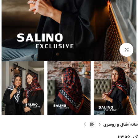
بزرگنمایی تصویر
خانه
شال و روسری
کد 2396