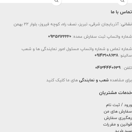
تماس با ما
نشانی:
آذربایجان شرقی، تبریز، نصف راه، کوچه فیروز، بلوار 22 بهمن
شماره واتساپ ثبت سفارش عمده:
09352122220
شماره تماس و شماره واتساپ مسئول امور نمایندگی ها و شعب
سالینو:
09143108638
تلفن :
04134440639
برای مشاهده
شعب و نمایندگی
های ما کلیک کنید
خدمات مشتریان
ورود / ثبت نام
سفارش های من
رهگیری سفارش
قوانین و مقررات
سبد خرید