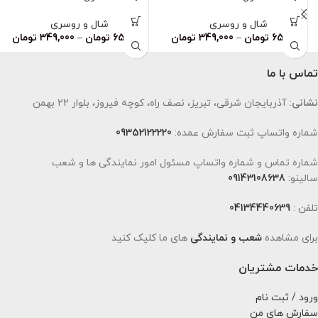
شال و روسری
شال و روسری
659,000
تومان
–
349,000
تومان
659,000
تومان
–
349,000
تومان
تماس با ما
نشانی:
آذربایجان شرقی، تبریز، نصف راه، کوچه فیروز، بلوار 22 بهمن
شماره واتساپ ثبت سفارش عمده:
09352122220
شماره تماس و شماره واتساپ مسئول امور نمایندگی ها و شعب
سالینو:
09143108638
تلفن :
04134440639
برای مشاهده
شعب و نمایندگی
های ما کلیک کنید
خدمات مشتریان
ورود / ثبت نام
سفارش های من