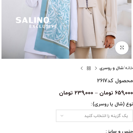
بزرگنمایی تصویر
خانه
شال و روسری
محصول کد2617
659,000
تومان
–
239,000
تومان
نوع (شال یا روسری)
جنس و سایز