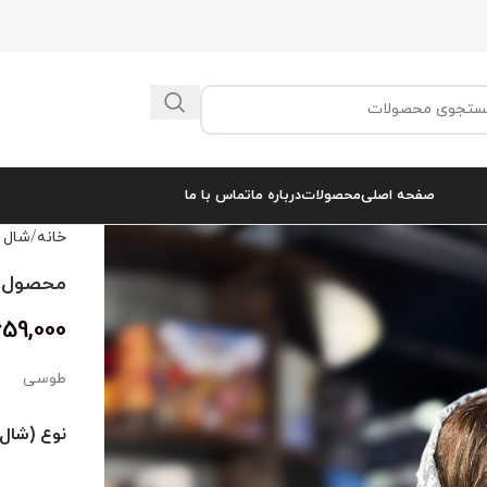
صفحه اصلی
محصولات
درباره ما
تماس با ما
خانه
شال 
محصول 8103
659,000
طوسی
نوع (شال 