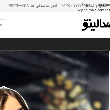
Skip to navigation
شماره واتساپ:
09352122220
امور نمایندگی ها:
09143108638
Skip to main content