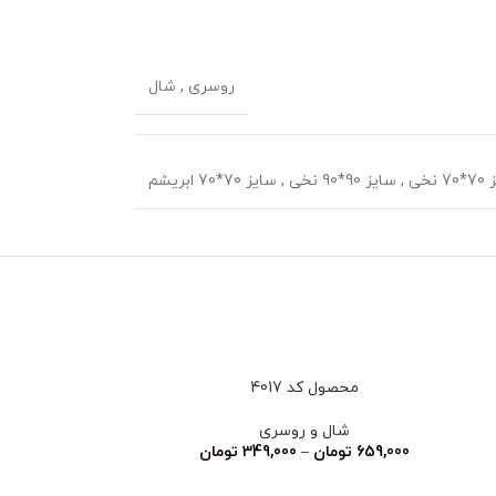
روسری
,
شال
 نخی
,
سایز 90*90 نخی
,
سایز 70*70 ابریشم
ناموجود
محصول کد 4017
محصو
شال و روسری
شا
659,000
تومان
–
349,000
تومان