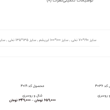
توضیحات تکمیلی
نظرات (0)
سایز 190*70 نخی
,
سایز 100*100 ابریشم
,
سایز 135*135 نخی
,
سایز 70*70
 4036
محصول کد 4019
 روسری
شال و روسری
659,000
تومان
–
349,000
تومان