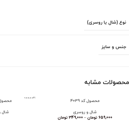
نوع (شال یا روسری)
جنس و سایز
محصولات مشابه
ناموجود
محصول کد 4039
محصول کد
شال و روسری
شال و
659,000
تومان
–
349,000
تومان