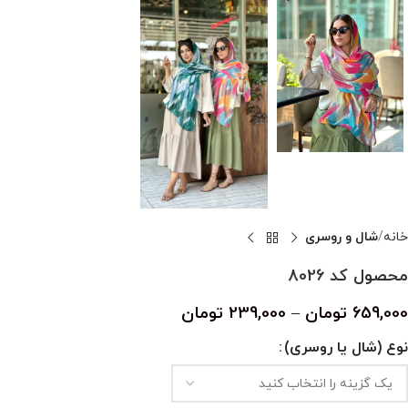
خانه
شال و روسری
محصول کد 8026
659,000
تومان
–
239,000
تومان
نوع (شال یا روسری)