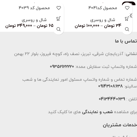
-83%
محصول کد4041
محصول کد 4039
ناموجود
شال و روسری
شال و روسری
349,000
تومان
–
100,000
تومان
659,000
تومان
–
349,000
تومان
تماس با ما
نشانی:
آذربایجان شرقی، تبریز، نصف راه، کوچه فیروز، بلوار 22 بهمن
شماره واتساپ ثبت سفارش عمده:
09352122220
شماره تماس و شماره واتساپ مسئول امور نمایندگی ها و شعب
سالینو:
09143108638
تلفن :
04134440639
برای مشاهده
شعب و نمایندگی
های ما کلیک کنید
خدمات مشتریان