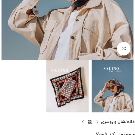
بزرگنمایی تصویر
خانه
شال و روسری
محصول کد 7006