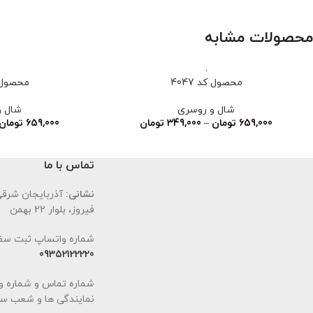
محصولات مشابه
محصول کد 4047
محصول کد
شال و روسری
شال و
659,000
تومان
–
349,000
تومان
659,000
تومان
تماس با ما
نشانی:
آذربایجان شرقی،
فیروز، بلوار 22 بهمن
شماره واتساپ ثبت سف
09352122220
شماره تماس و شماره و
نمایندگی ها و شعب سا