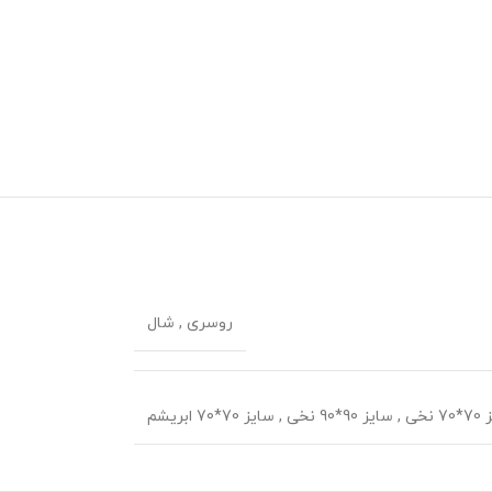
روسری
,
شال
 نخی
,
سایز 90*90 نخی
,
سایز 70*70 ابریشم