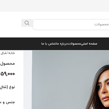
صفحه اصلی
محصولات
درباره ما
تماس با ما
خانه
شال 
محصول کد 
659,000
نوع (شال 
جنس و سا