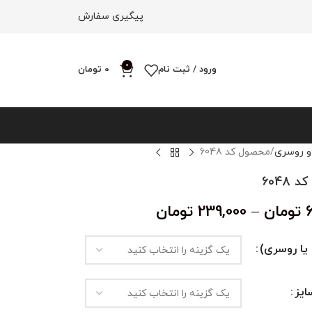
پیگیری سفارش
0
ورود / ثبت نام
0
تومان
و روسری
محصول کد 6048
6048
تومان
–
239,000
تومان
یا روسری)
یز