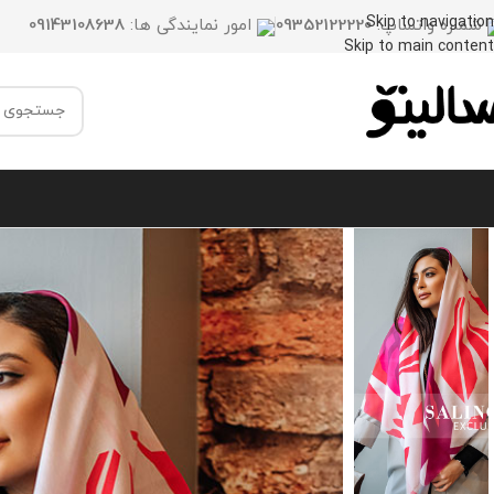
Skip to navigation
شماره واتساپ:
09352122220
امور نمایندگی ها:
09143108638
Skip to main content