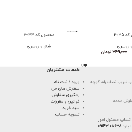
ناموجود
 4035
محصول کد 4033
 روسری
شال و روسری
–
349,000
تومان
خدمات مشتریان
 تبریز، نصف راه، کوچه
ورود / ثبت نام
سفارش های من
رهگیری سفارش
ارش عمده:
قوانین و مقررات
سبد خرید
تسویه حساب
اتساپ مسئول امور
لینو:
09143108638