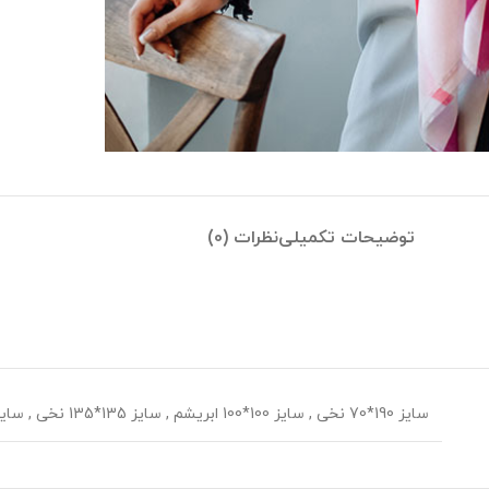
توضیحات تکمیلی
نظرات (0)
سایز 190*70 نخی
,
سایز 100*100 ابریشم
,
سایز 135*135 نخی
,
سایز 70*70