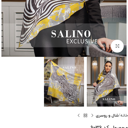
بزرگنمایی تصویر
خانه
شال و روسری
محصول کد 6036