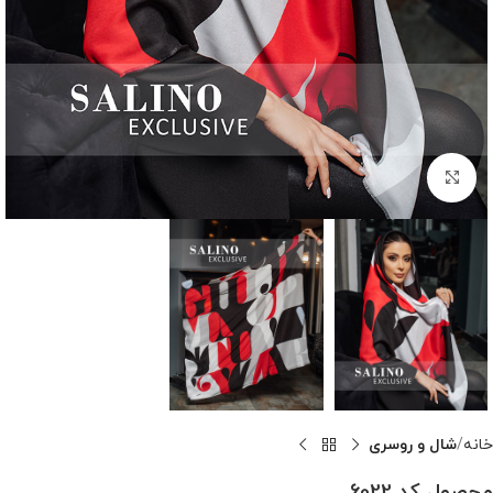
بزرگنمایی تصویر
خانه
شال و روسری
محصول کد 6022