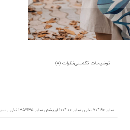
توضیحات تکمیلی
نظرات (0)
سایز 190*70 نخی
,
سایز 100*100 ابریشم
,
سایز 135*135 نخی
,
سایز 70*70