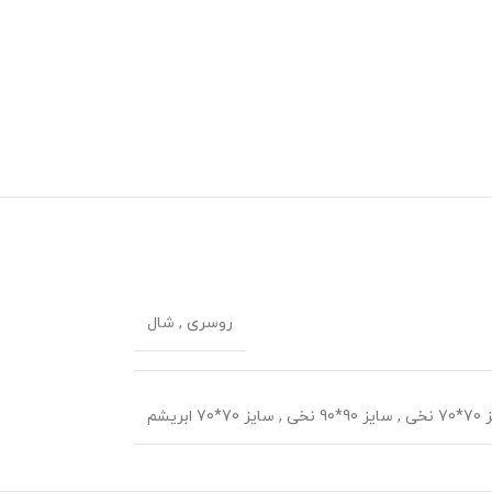
روسری
,
شال
 نخی
,
سایز 90*90 نخی
,
سایز 70*70 ابریشم