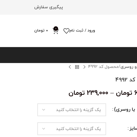
پیگیری سفارش
0
ورود / ثبت نام
0
تومان
و روسری
محصول کد 4992
4992
تومان
–
239,000
تومان
یا روسری)
یز