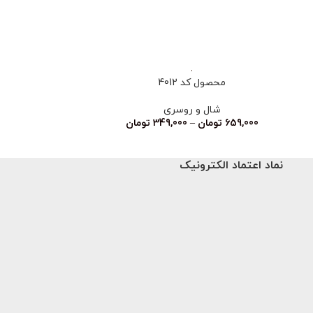
محصول کد 4012
محصو
شال و روسری
شا
659,000
تومان
–
349,000
تومان
659,000
تو
نماد اعتماد الکترونیک