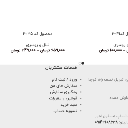
د4041
محصول کد 4035
 روسری
شال و روسری
–
100,000
تومان
659,000
تومان
–
349,000
تومان
خدمات مشتریان
 تبریز، نصف راه، کوچه
ورود / ثبت نام
سفارش های من
رهگیری سفارش
ارش عمده:
قوانین و مقررات
سبد خرید
تسویه حساب
اتساپ مسئول امور
لینو:
09143108638