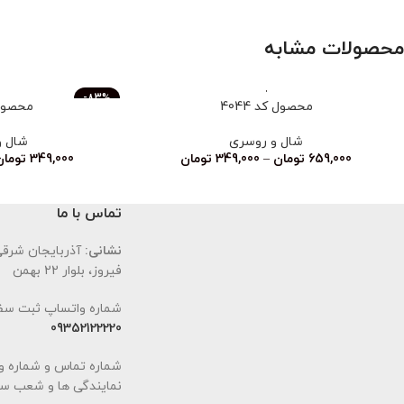
محصولات مشابه
-83%
محصول کد 4044
محصول ک
ناموجود
شال و روسری
شال و
659,000
تومان
–
349,000
تومان
349,000
تومان
تماس با ما
نشانی:
آذربایجان شرقی،
فیروز، بلوار 22 بهمن
شماره واتساپ ثبت سف
09352122220
شماره تماس و شماره و
نمایندگی ها و شعب سا