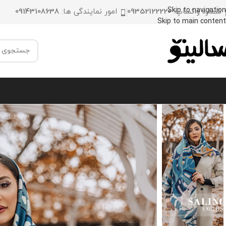
Skip to navigation
شماره واتساپ:
09352122220
امور نمایندگی ها:
09143108638
Skip to main content