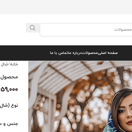
صفحه اصلی
محصولات
درباره ما
تماس با ما
خانه
شال 
محصول کد 
659,000
نوع (شال 
جنس و سا