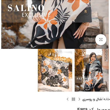
بزرگنمایی تصویر
خانه
شال و روسری
محصول کد 4939