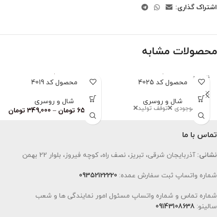
اشتراک گذاری:
محصولات مشابه
ناموجود
محصول کد 4025
محصول کد 4019
شال و روسری
شال و روسری
اتمام‌ موجودی ❌توقف تولید❌
659,000
تومان
–
349,000
تومان
تماس با ما
نشانی:
آذربایجان شرقی، تبریز، نصف راه، کوچه فیروز، بلوار 22 بهمن
شماره واتساپ ثبت سفارش عمده:
09352122220
شماره تماس و شماره واتساپ مسئول امور نمایندگی ها و شعب
سالینو:
09143108638