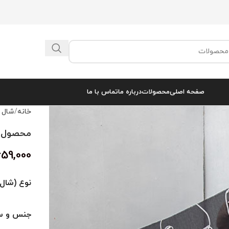
صفحه اصلی
محصولات
درباره ما
تماس با ما
خانه
شال 
محصول کد 
659,000
نوع (شال 
جنس و سا