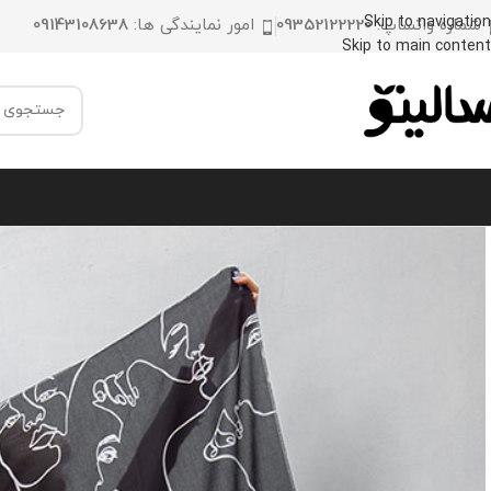
Skip to navigation
شماره واتساپ:
09352122220
امور نمایندگی ها:
09143108638
Skip to main content