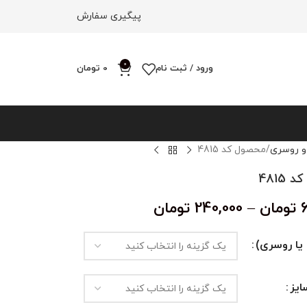
پیگیری سفارش
0
ورود / ثبت نام
0
تومان
و روسری
محصول کد 4815
4815
تومان
–
240,000
تومان
یا روسری)
یز