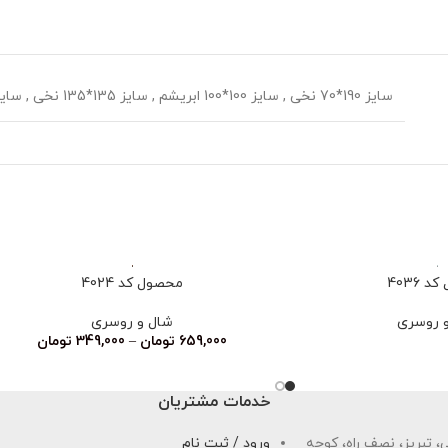
سایز 190*70 نخی
,
سایز 100*100 ابریشم
,
سایز 135*135 نخی
,
سایز 70*70
 4036
محصول کد 4024
 روسری
شال و روسری
659,000
تومان
–
349,000
تومان
خدمات مشتریان
 تبریز، نصف راه، کوچه
ورود / ثبت نام