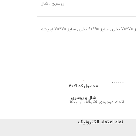
روسری
,
شال
 نخی
,
سایز 90*90 نخی
,
سایز 70*70 ابریشم
ناموجود
محصول کد 4021
محصو
شال و روسری
شا
اتمام موجودی ❌توقف تولید❌
659,000
تو
نماد اعتماد الکترونیک