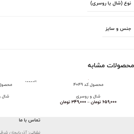
نوع (شال یا روسری)
جنس و سایز
محصولات مشابه
ناموجود
محصول کد 4049
محصول کد
شال و روسری
شال و
659,000
تومان
–
349,000
تومان
تماس با ما
نشانی:
آذربایجان شرقی،