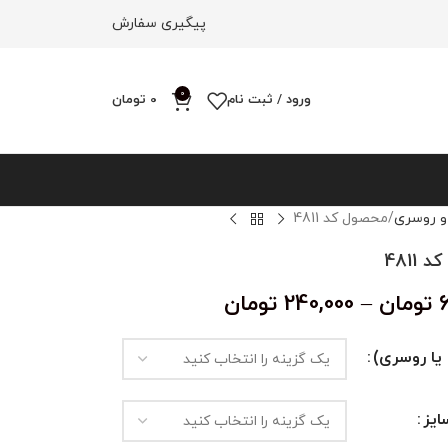
پیگیری سفارش
0
ورود / ثبت نام
0
تومان
و روسری
محصول کد 4811
4811
تومان
–
240,000
تومان
یا روسری)
یز