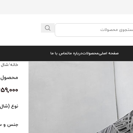
صفحه اصلی
محصولات
درباره ما
تماس با ما
خانه
شال 
محصول کد 
659,000
نوع (شال 
جنس و سا