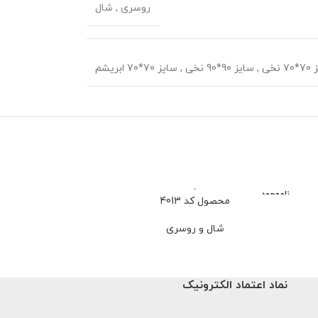
روسری
,
شال
 نخی
,
سایز 90*90 نخی
,
سایز 70*70 ابریشم
ناموجود
محصول کد 4013
محصو
شال و روسری
شا
659,000
تو
نماد اعتماد الکترونیک