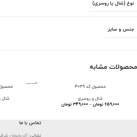
نوع (شال یا روسری)
جنس و سایز
محصولات مشابه
ناموجود
محصول کد 4039
محصول کد
شال و روسری
شال و
659,000
تومان
–
349,000
تومان
تماس با ما
نشانی:
آذربایجان شرقی،