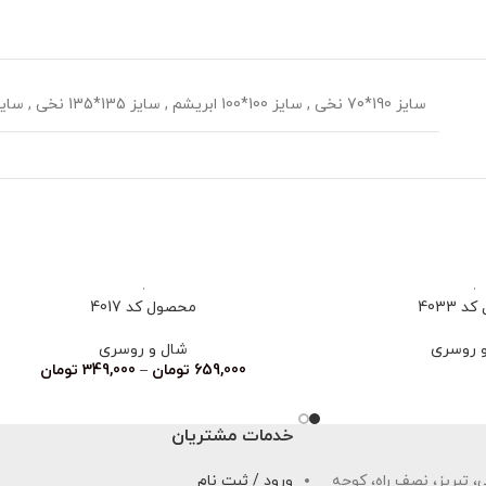
سایز 190*70 نخی
,
سایز 100*100 ابریشم
,
سایز 135*135 نخی
,
سایز 70*70
 4033
محصول کد 4017
 روسری
شال و روسری
659,000
تومان
–
349,000
تومان
خدمات مشتریان
 تبریز، نصف راه، کوچه
ورود / ثبت نام