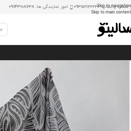
Skip to navigation
شماره واتساپ:
09352122220
امور نمایندگی ها:
09143108638
Skip to main content