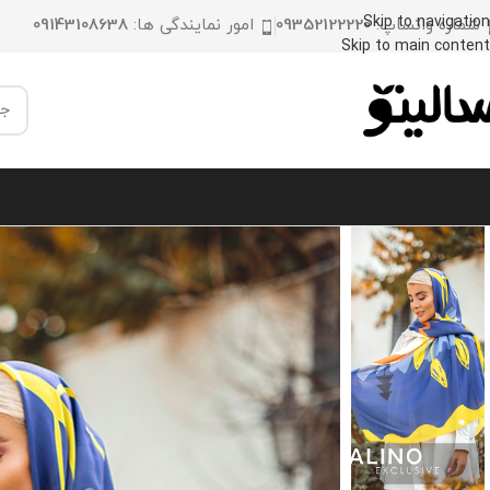
Skip to navigation
شماره واتساپ:
09352122220
امور نمایندگی ها:
09143108638
Skip to main content