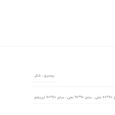
روسری
,
شال
 نخی
,
سایز 90*90 نخی
,
سایز 70*70 ابریشم