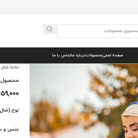
صفحه اصلی
محصولات
درباره ما
تماس با ما
خانه
شال 
محصول کد 
659,000
نوع (شال 
جنس و سا