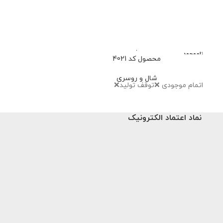
ناموجود
محصول کد 4021
محصو
شال و روسری
شا
اتمام موجودی ❌توقف تولید❌
659,000
تو
نماد اعتماد الکترونیک