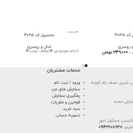
ناموجود
 4035
محصول کد 4025
 روسری
شال و روسری
اتمام‌ موجودی ❌توقف تولید❌
–
349,000
تومان
خدمات مشتریان
 تبریز، نصف راه، کوچه
ورود / ثبت نام
سفارش های من
رهگیری سفارش
ارش عمده:
قوانین و مقررات
سبد خرید
تسویه حساب
اتساپ مسئول امور
لینو:
09143108638