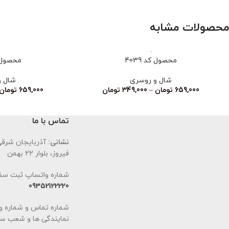
محصولات مشابه
محصول کد 4039
محصول کد
شال و روسری
شال و
659,000
تومان
–
349,000
تومان
659,000
تومان
تماس با ما
نشانی:
آذربایجان شرقی،
فیروز، بلوار 22 بهمن
شماره واتساپ ثبت سف
09352122220
شماره تماس و شماره و
نمایندگی ها و شعب سا