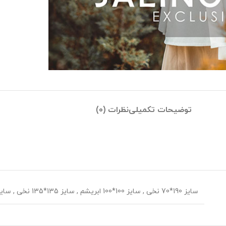
توضیحات تکمیلی
نظرات (0)
سایز 190*70 نخی
,
سایز 100*100 ابریشم
,
سایز 135*135 نخی
,
سایز 70*70