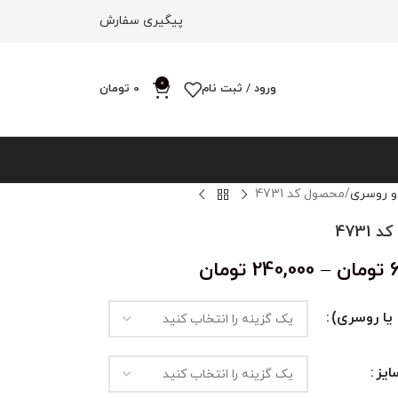
پیگیری سفارش
0
ورود / ثبت نام
0
تومان
و روسری
محصول کد 4731
4731
تومان
–
240,000
تومان
یا روسری)
یز