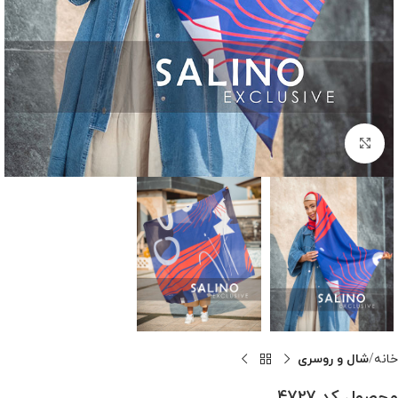
بزرگنمایی تصویر
خانه
شال و روسری
محصول کد 4727