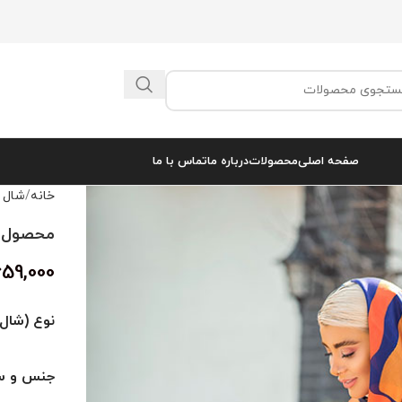
صفحه اصلی
محصولات
درباره ما
تماس با ما
خانه
شال 
محصول کد 
659,000
نوع (شال 
جنس و سا