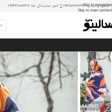
Skip to navigation
شماره واتساپ:
09352122220
امور نمایندگی ها:
09143108638
Skip to main content