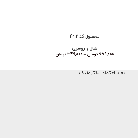
محصول کد 4012
محصو
شال و روسری
شا
659,000
تومان
–
349,000
تومان
659,000
تو
نماد اعتماد الکترونیک