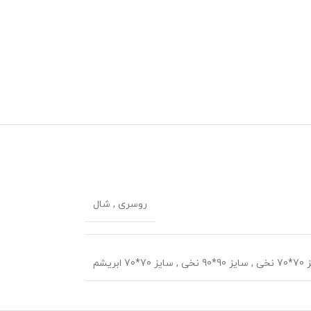
روسری
,
شال
 نخی
,
سایز 90*90 نخی
,
سایز 70*70 ابریشم