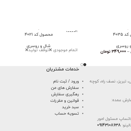
ناموجود
 4035
محصول کد 4021
 روسری
شال و روسری
اتمام موجودی ❌توقف تولید❌
–
349,000
تومان
خدمات مشتریان
 تبریز، نصف راه، کوچه
ورود / ثبت نام
سفارش های من
رهگیری سفارش
ارش عمده:
قوانین و مقررات
سبد خرید
تسویه حساب
اتساپ مسئول امور
لینو:
09143108638