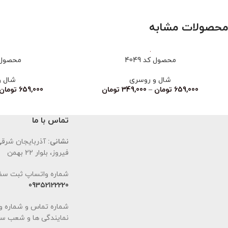
محصولات مشابه
محصول کد 4049
محصول کد
شال و روسری
شال و
659,000
تومان
–
349,000
تومان
659,000
تومان
تماس با ما
نشانی:
آذربایجان شرقی،
فیروز، بلوار 22 بهمن
شماره واتساپ ثبت سف
09352122220
شماره تماس و شماره و
نمایندگی ها و شعب سا