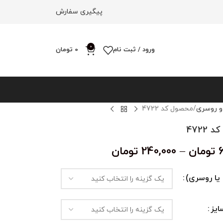
پیگیری سفارش
0
ورود / ثبت نام
0
تومان
و روسری
محصول کد 4722
4722
تومان
–
240,000
تومان
یا روسری)
یز