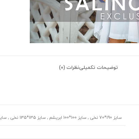
توضیحات تکمیلی
نظرات (0)
سایز 190*70 نخی
,
سایز 100*100 ابریشم
,
سایز 135*135 نخی
,
سایز 70*70