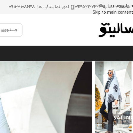
Skip to navigation
شماره واتساپ:
09352122220
امور نمایندگی ها:
09143108638
Skip to main content