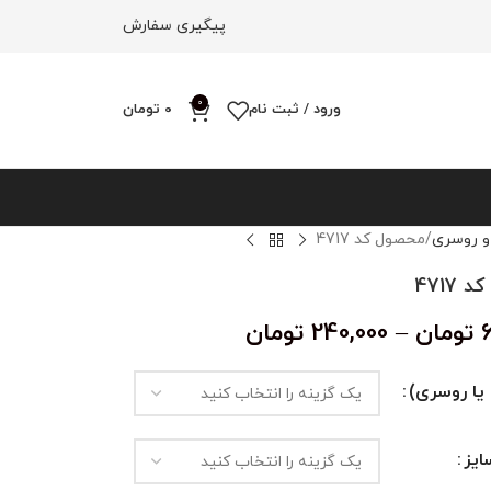
پیگیری سفارش
0
ورود / ثبت نام
0
تومان
و روسری
محصول کد 4717
4717
تومان
–
240,000
تومان
یا روسری)
یز