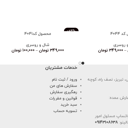
-83%
 4044
محصول کد4041
ناموجود
 روسری
شال و روسری
–
349,000
تومان
349,000
تومان
–
100,000
تومان
خدمات مشتریان
 تبریز، نصف راه، کوچه
ورود / ثبت نام
سفارش های من
رهگیری سفارش
ارش عمده:
قوانین و مقررات
سبد خرید
تسویه حساب
اتساپ مسئول امور
لینو:
09143108638