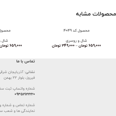
محصولات مشابه
محصول کد 4049
محصول کد
شال و روسری
شال و
659,000
تومان
–
349,000
تومان
659,000
تومان
تماس با ما
نشانی:
آذربایجان شرقی،
فیروز، بلوار 22 بهمن
شماره واتساپ ثبت سف
09352122220
شماره تماس و شماره و
نمایندگی ها و شعب سا