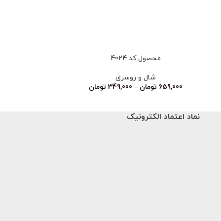
ناموجود
محصول کد 4024
محصو
شال و روسری
شا
اتمام موجودی ❌ت
659,000
تومان
–
349,000
تومان
نماد اعتماد الکترونیک