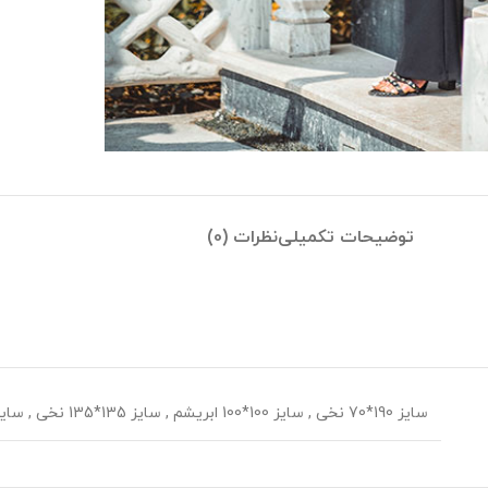
توضیحات تکمیلی
نظرات (0)
سایز 190*70 نخی
,
سایز 100*100 ابریشم
,
سایز 135*135 نخی
,
سایز 70*70