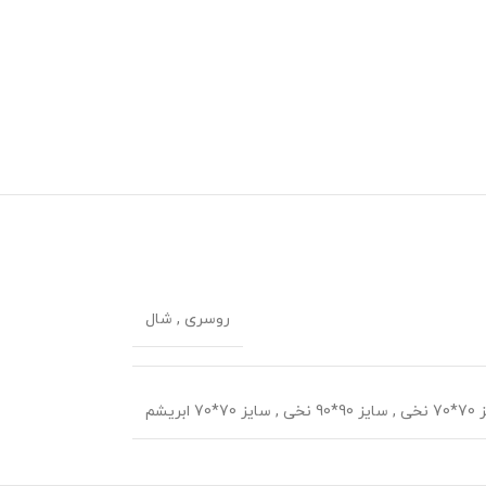
روسری
,
شال
 نخی
,
سایز 90*90 نخی
,
سایز 70*70 ابریشم