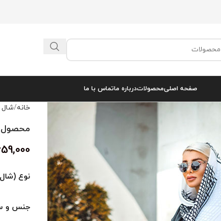
صفحه اصلی
محصولات
درباره ما
تماس با ما
خانه
شال 
محصول کد 
659,000
نوع (شال 
جنس و سا