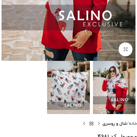
بزرگنمایی تصویر
خانه
شال و روسری
محصول کد 4681