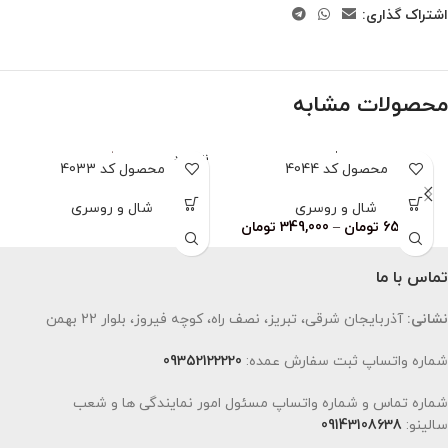
اشتراک گذاری:
محصولات مشابه
ناموجود
محصول کد 4044
محصول کد 4033
شال و روسری
شال و روسری
659,000
تومان
–
349,000
تومان
تماس با ما
نشانی:
آذربایجان شرقی، تبریز، نصف راه، کوچه فیروز، بلوار 22 بهمن
شماره واتساپ ثبت سفارش عمده:
09352122220
شماره تماس و شماره واتساپ مسئول امور نمایندگی ها و شعب
سالینو:
09143108638