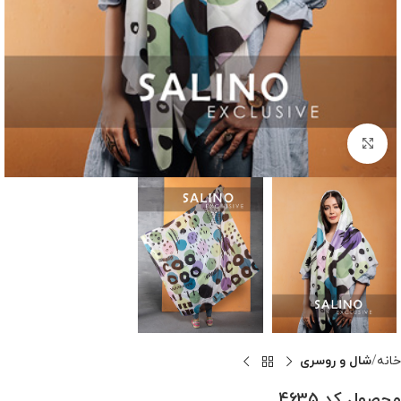
بزرگنمایی تصویر
خانه
شال و روسری
محصول کد 4635