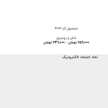
محصول کد 4019
محصو
شال و روسری
شا
659,000
تومان
–
349,000
تومان
659,000
تو
نماد اعتماد الکترونیک