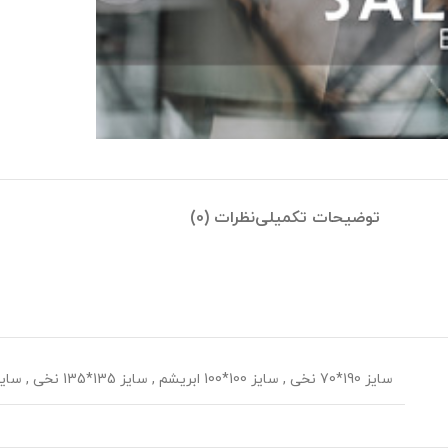
توضیحات تکمیلی
نظرات (0)
سایز 190*70 نخی
,
سایز 100*100 ابریشم
,
سایز 135*135 نخی
,
سایز 70*70