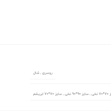
روسری
,
شال
 نخی
,
سایز 90*90 نخی
,
سایز 70*70 ابریشم