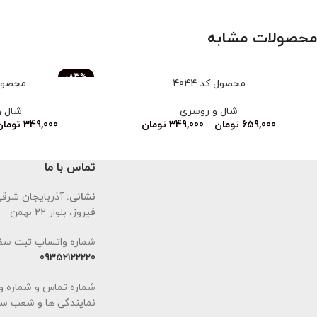
محصولات مشابه
-83%
محصول کد 4044
محصول ک
ناموجود
شال و روسری
شال و
659,000
تومان
–
349,000
تومان
349,000
تومان
تماس با ما
نشانی:
آذربایجان شرقی،
فیروز، بلوار 22 بهمن
شماره واتساپ ثبت سف
09352122220
شماره تماس و شماره و
نمایندگی ها و شعب سا