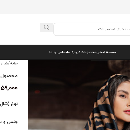
صفحه اصلی
محصولات
درباره ما
تماس با ما
خانه
شال 
محصول کد 
659,000
نوع (شال 
جنس و سا