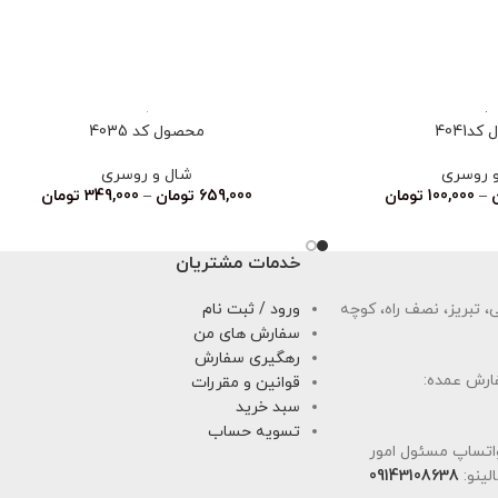
د4041
محصول کد 4035
 روسری
شال و روسری
–
100,000
تومان
659,000
تومان
–
349,000
تومان
خدمات مشتریان
 تبریز، نصف راه، کوچه
ورود / ثبت نام
سفارش های من
رهگیری سفارش
ارش عمده:
قوانین و مقررات
سبد خرید
تسویه حساب
اتساپ مسئول امور
لینو:
09143108638