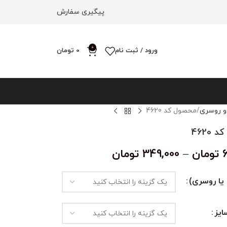
پیگیری سفارش
0
ورود / ثبت نام
0
تومان
و روسری
محصول کد 4620
4620
تومان
–
349,000
تومان
یا روسری)
یز