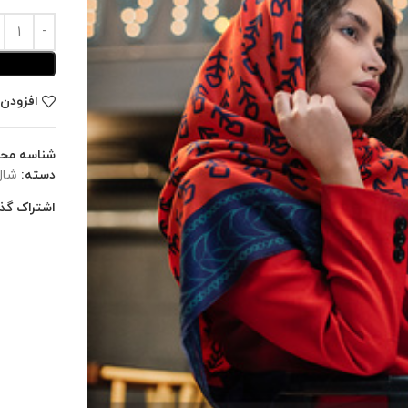
افزودن 
شناسه مح
دسته:
شال
اشتراک گذا