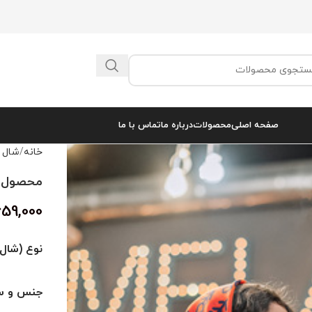
صفحه اصلی
محصولات
درباره ما
تماس با ما
خانه
شال 
محصول کد 
659,000
نوع (شال 
جنس و سا