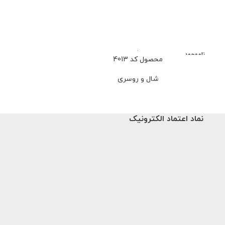
ناموجود
محصول کد 4013
محصو
شال و روسری
شا
659,000
تو
نماد اعتماد الکترونیک