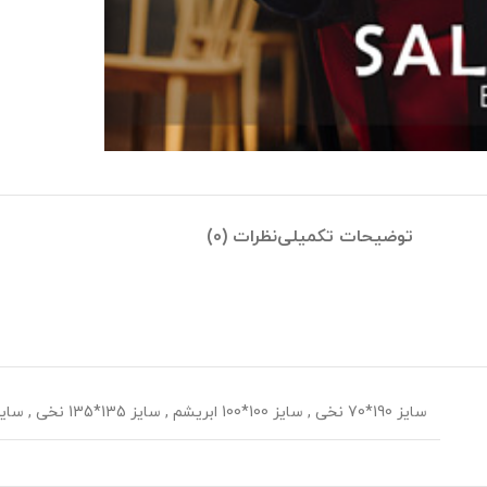
توضیحات تکمیلی
نظرات (0)
سایز 190*70 نخی
,
سایز 100*100 ابریشم
,
سایز 135*135 نخی
,
سایز 70*70