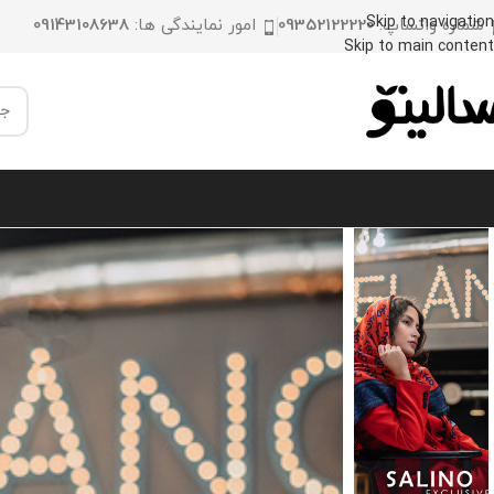
Skip to navigation
شماره واتساپ:
09352122220
امور نمایندگی ها:
09143108638
Skip to main content