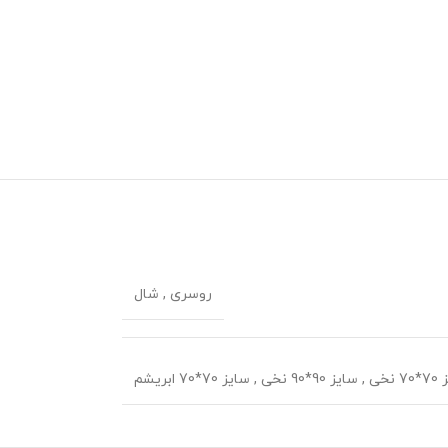
روسری
,
شال
 نخی
,
سایز 90*90 نخی
,
سایز 70*70 ابریشم