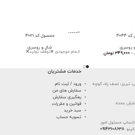
ناموجود
 4044
محصول کد 4021
 روسری
شال و روسری
اتمام موجودی ❌توقف تولید❌
–
349,000
تومان
خدمات مشتریان
 تبریز، نصف راه، کوچه
ورود / ثبت نام
سفارش های من
رهگیری سفارش
ارش عمده:
قوانین و مقررات
سبد خرید
تسویه حساب
اتساپ مسئول امور
لینو:
09143108638