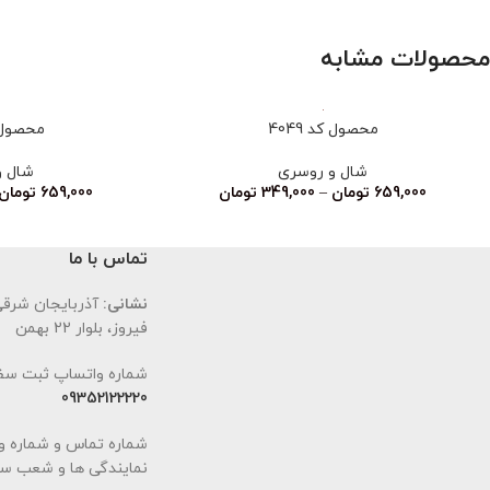
محصولات مشابه
محصول کد 4049
محصول کد
شال و روسری
شال و
659,000
تومان
–
349,000
تومان
659,000
تومان
تماس با ما
نشانی:
آذربایجان شرقی،
فیروز، بلوار 22 بهمن
شماره واتساپ ثبت سف
09352122220
شماره تماس و شماره و
نمایندگی ها و شعب سا