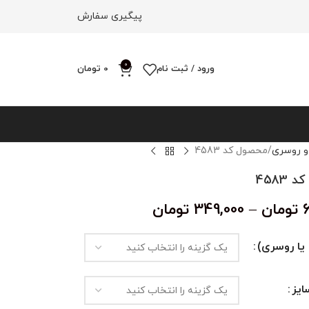
پیگیری سفارش
0
ورود / ثبت نام
0
تومان
و روسری
محصول کد 4583
4583
تومان
–
349,000
تومان
یا روسری)
یز