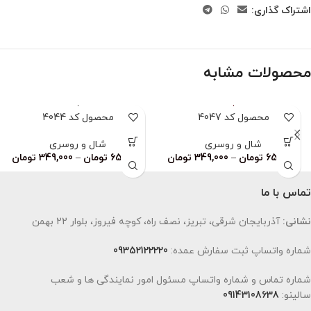
اشتراک گذاری:
محصولات مشابه
محصول کد 4047
محصول کد 4044
شال و روسری
شال و روسری
659,000
تومان
–
349,000
تومان
659,000
تومان
–
349,000
تومان
تماس با ما
نشانی:
آذربایجان شرقی، تبریز، نصف راه، کوچه فیروز، بلوار 22 بهمن
شماره واتساپ ثبت سفارش عمده:
09352122220
شماره تماس و شماره واتساپ مسئول امور نمایندگی ها و شعب
سالینو:
09143108638