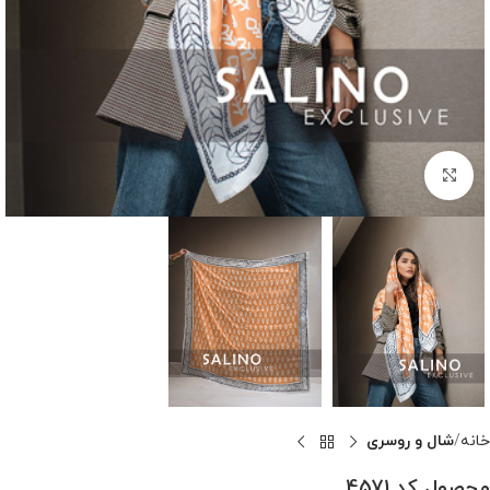
بزرگنمایی تصویر
خانه
شال و روسری
محصول کد 4571