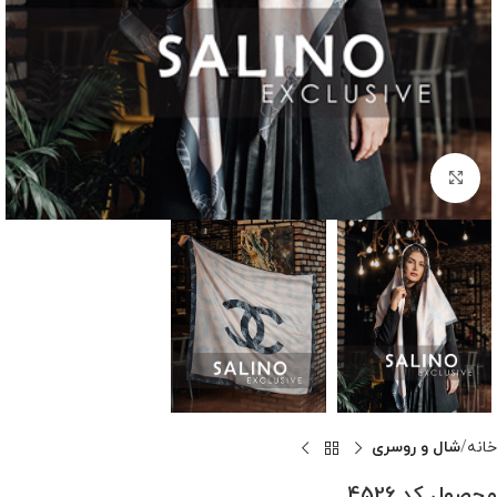
بزرگنمایی تصویر
خانه
شال و روسری
محصول کد 4526