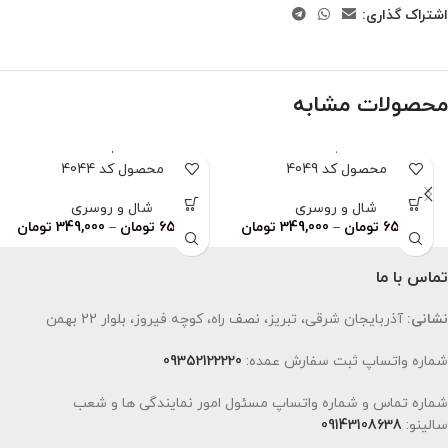
اشتراک گذاری:
محصولات مشابه
محصول کد 4049
محصول کد 4044
شال و روسری
شال و روسری
659,000
تومان
–
349,000
تومان
659,000
تومان
–
349,000
تومان
تماس با ما
نشانی:
آذربایجان شرقی، تبریز، نصف راه، کوچه فیروز، بلوار 22 بهمن
شماره واتساپ ثبت سفارش عمده:
09352122220
شماره تماس و شماره واتساپ مسئول امور نمایندگی ها و شعب
سالینو:
09143108638