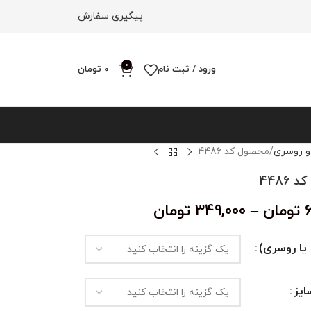
پیگیری سفارش
0
ورود / ثبت نام
0
تومان
و روسری
محصول کد 4486
4486
تومان
–
349,000
تومان
یا روسری)
یز