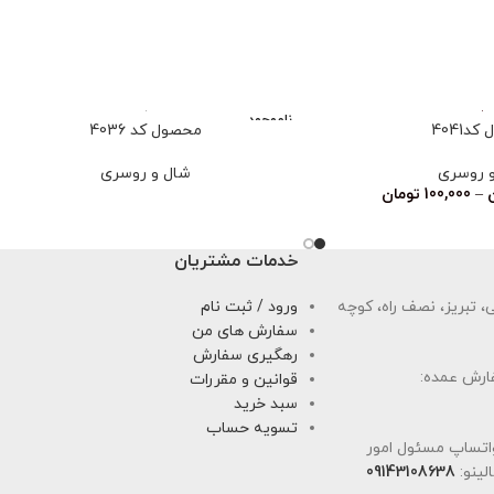
ناموجود
د4041
محصول کد 4036
 روسری
شال و روسری
–
100,000
تومان
خدمات مشتریان
 تبریز، نصف راه، کوچه
ورود / ثبت نام
سفارش های من
رهگیری سفارش
ارش عمده:
قوانین و مقررات
سبد خرید
تسویه حساب
اتساپ مسئول امور
لینو:
09143108638