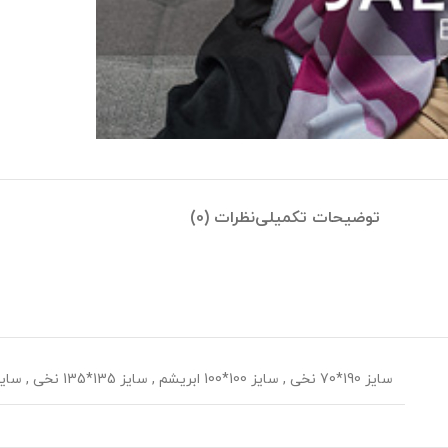
توضیحات تکمیلی
نظرات (0)
سایز 190*70 نخی
,
سایز 100*100 ابریشم
,
سایز 135*135 نخی
,
سایز 70*70