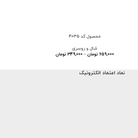
ناموجود
محصول کد 4035
محصو
شال و روسری
شا
اتمام‌ موجودی ❌
659,000
تومان
–
349,000
تومان
نماد اعتماد الکترونیک