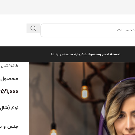
صفحه اصلی
محصولات
درباره ما
تماس با ما
خانه
شال 
محصول کد 
659,000
نوع (شال 
جنس و سا