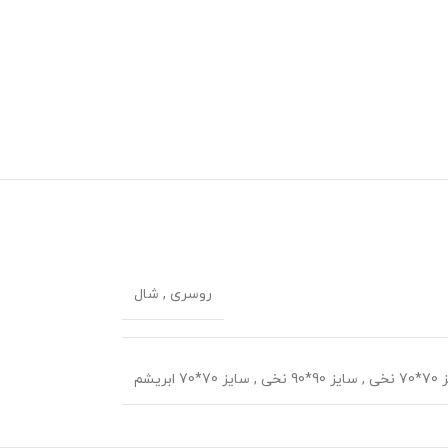
روسری
,
شال
 نخی
,
سایز 90*90 نخی
,
سایز 70*70 ابریشم