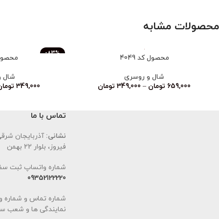
محصولات مشابه
-83%
محصول کد 4049
محصول ک
ناموجود
شال و روسری
شال و
659,000
تومان
–
349,000
تومان
349,000
تومان
تماس با ما
نشانی:
آذربایجان شرقی،
فیروز، بلوار 22 بهمن
شماره واتساپ ثبت سف
09352122220
شماره تماس و شماره و
نمایندگی ها و شعب سا