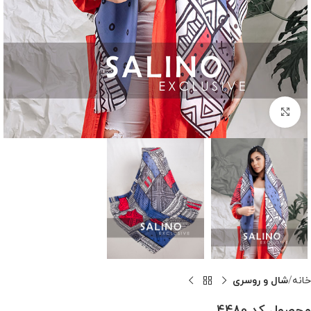
بزرگنمایی تصویر
خانه
شال و روسری
محصول کد 4480