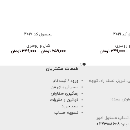
 4019
محصول کد 4017
 روسری
شال و روسری
–
349,000
تومان
659,000
تومان
–
349,000
تومان
خدمات مشتریان
 تبریز، نصف راه، کوچه
ورود / ثبت نام
سفارش های من
رهگیری سفارش
ارش عمده:
قوانین و مقررات
سبد خرید
تسویه حساب
اتساپ مسئول امور
لینو:
09143108638