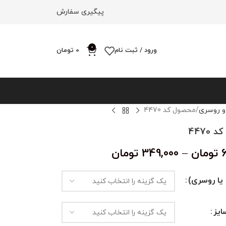
پیگیری سفارش
0
ورود / ثبت نام
0
تومان
و روسری
محصول کد 4470
4470
تومان
–
349,000
تومان
یا روسری)
یز