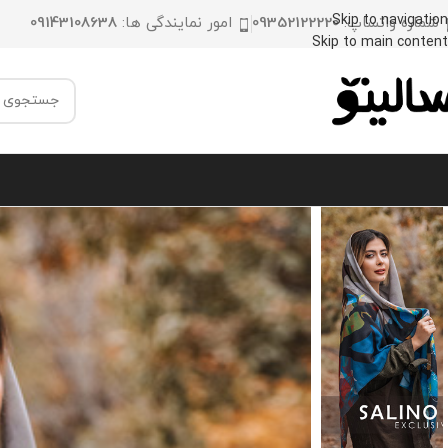
Skip to navigation
شماره واتساپ:
09352122220
امور نمایندگی ها:
09143108638
Skip to main content