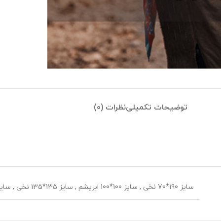
توضیحات تکمیلی
نظرات (0)
سایز 190*70 نخی
,
سایز 100*100 ابریشم
,
سایز 135*135 نخی
,
سایز 70*70