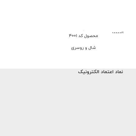
ناموجود
محصول کد 4001
محصو
شال و روسری
شا
659,000
تو
نماد اعتماد الکترونیک