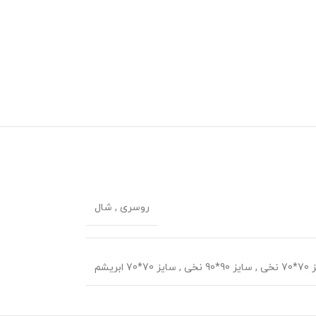
روسری
,
شال
 نخی
,
سایز 90*90 نخی
,
سایز 70*70 ابریشم