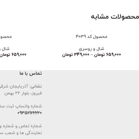
محصولات مشابه
محصول کد 4039
محصول کد
شال و روسری
شال و
659,000
تومان
–
349,000
تومان
659,000
تومان
تماس با ما
نشانی:
آذربایجان شرقی،
فیروز، بلوار 22 بهمن
شماره واتساپ ثبت سف
09352122220
شماره تماس و شماره و
نمایندگی ها و شعب سا