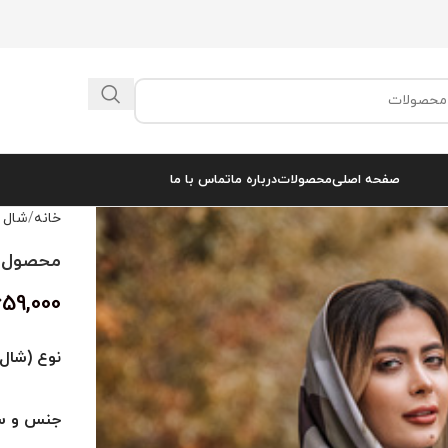
صفحه اصلی
محصولات
درباره ما
تماس با ما
خانه
شال 
محصول کد 
659,000
نوع (شال 
جنس و سا