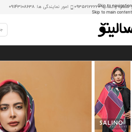
Skip to navigation
شماره واتساپ:
09352122220
امور نمایندگی ها:
09143108638
Skip to main content