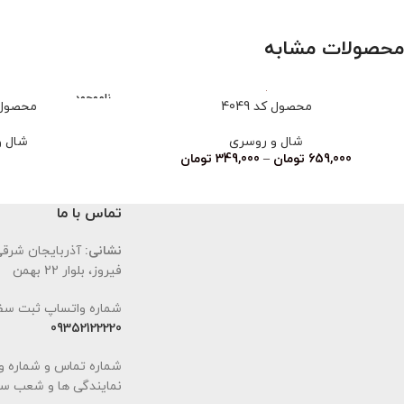
محصولات مشابه
ناموجود
محصول کد 4049
محصول کد
شال و روسری
شال و
659,000
تومان
–
349,000
تومان
تماس با ما
نشانی:
آذربایجان شرقی،
فیروز، بلوار 22 بهمن
شماره واتساپ ثبت سف
09352122220
شماره تماس و شماره و
نمایندگی ها و شعب سا