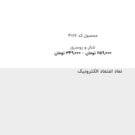
ناموجود
محصول کد 4017
محصو
شال و روسری
شا
659,000
تومان
–
349,000
تومان
نماد اعتماد الکترونیک