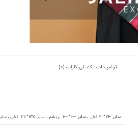
توضیحات تکمیلی
نظرات (0)
سایز 190*70 نخی
,
سایز 100*100 ابریشم
,
سایز 135*135 نخی
,
سایز 70*70