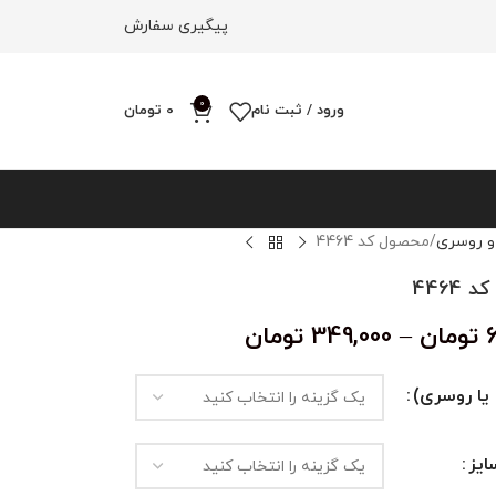
پیگیری سفارش
0
ورود / ثبت نام
0
تومان
و روسری
محصول کد 4464
4464
تومان
–
349,000
تومان
یا روسری)
یز