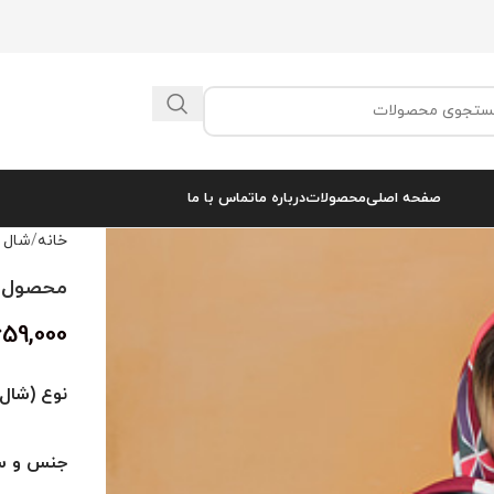
صفحه اصلی
محصولات
درباره ما
تماس با ما
خانه
شال 
محصول کد 
659,000
نوع (شال 
جنس و سا