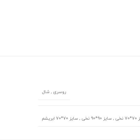
روسری
,
شال
 نخی
,
سایز 90*90 نخی
,
سایز 70*70 ابریشم