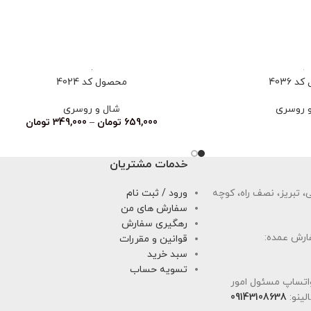
 4036
محصول کد 4024
 روسری
شال و روسری
659,000
تومان
–
349,000
تومان
خدمات مشتریان
 تبریز، نصف راه، کوچه
ورود / ثبت نام
سفارش های من
رهگیری سفارش
ارش عمده:
قوانین و مقررات
سبد خرید
تسویه حساب
اتساپ مسئول امور
لینو:
09143108638