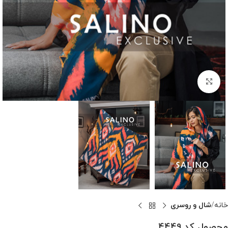
بزرگنمایی تصویر
خانه
شال و روسری
محصول کد 4449