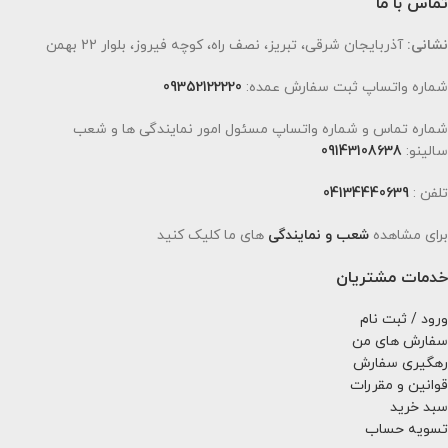
تماس با ما
نشانی:
آذربایجان شرقی، تبریز، نصف راه، کوچه فیروز، بلوار 22 بهمن
شماره واتساپ ثبت سفارش عمده:
09352122220
شماره تماس و شماره واتساپ مسئول امور نمایندگی ها و شعب
سالینو:
09143108638
تلفن :
04134440639
برای مشاهده
شعب و نمایندگی
های ما کلیک کنید
خدمات مشتریان
ورود / ثبت نام
سفارش های من
رهگیری سفارش
قوانین و مقررات
سبد خرید
تسویه حساب