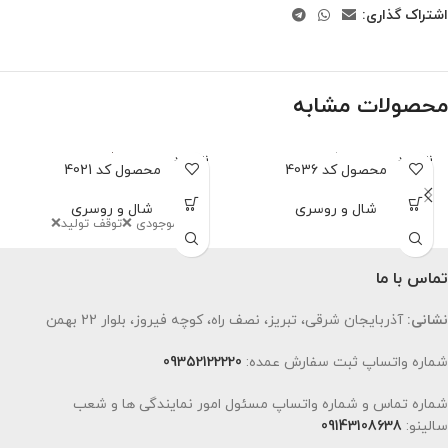
اشتراک گذاری:
محصولات مشابه
ناموجود
ناموجود
محصول کد 4036
محصول کد 4021
شال و روسری
شال و روسری
اتمام موجودی ❌توقف تولید❌
تماس با ما
نشانی:
آذربایجان شرقی، تبریز، نصف راه، کوچه فیروز، بلوار 22 بهمن
شماره واتساپ ثبت سفارش عمده:
09352122220
شماره تماس و شماره واتساپ مسئول امور نمایندگی ها و شعب
سالینو:
09143108638