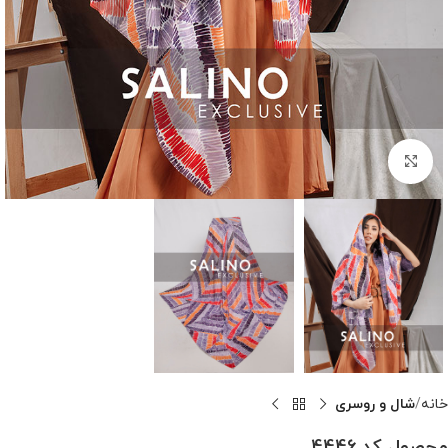
بزرگنمایی تصویر
خانه
شال و روسری
محصول کد 4446