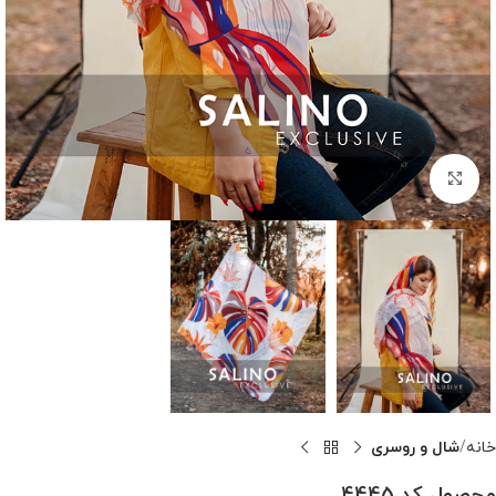
بزرگنمایی تصویر
خانه
شال و روسری
محصول کد 4445