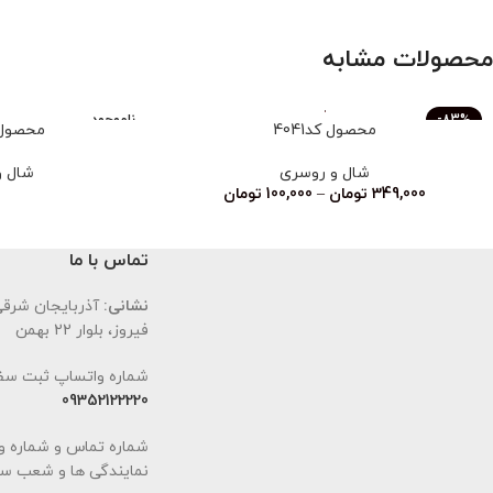
محصولات مشابه
-83%
ناموجود
محصول کد4041
محصول کد
ناموجود
شال و روسری
شال و
349,000
تومان
–
100,000
تومان
تماس با ما
نشانی:
آذربایجان شرقی،
فیروز، بلوار 22 بهمن
شماره واتساپ ثبت سف
09352122220
شماره تماس و شماره و
نمایندگی ها و شعب سا