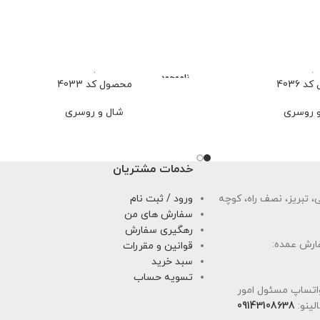
ناموجود
 4036
محصول کد 4033
 روسری
شال و روسری
خدمات مشتریان
 تبریز، نصف راه، کوچه
ورود / ثبت نام
سفارش های من
رهگیری سفارش
ارش عمده:
قوانین و مقررات
سبد خرید
تسویه حساب
اتساپ مسئول امور
لینو:
09143108638