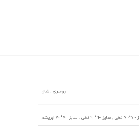
روسری
,
شال
 نخی
,
سایز 90*90 نخی
,
سایز 70*70 ابریشم