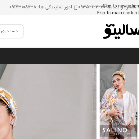
Skip to navigation
شماره واتساپ:
09352122220
امور نمایندگی ها:
09143108638
Skip to main content