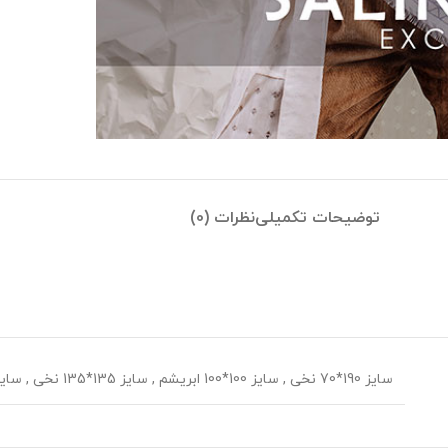
توضیحات تکمیلی
نظرات (0)
سایز 190*70 نخی
,
سایز 100*100 ابریشم
,
سایز 135*135 نخی
,
سایز 70*70