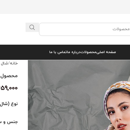
صفحه اصلی
محصولات
درباره ما
تماس با ما
خانه
شال 
محصول کد 
659,000
نوع (شال 
جنس و سا