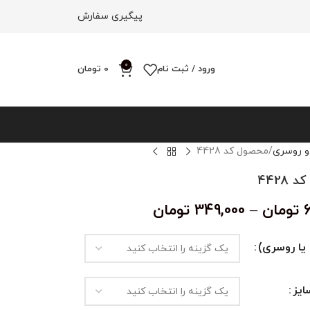
پیگیری سفارش
0
ورود / ثبت نام
0
تومان
و روسری
محصول کد 4428
4428
تومان
–
349,000
تومان
یا روسری)
یز