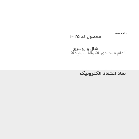
ناموجود
محصول کد 4025
محصو
شال و روسری
شا
اتمام‌ موجودی ❌توقف تولید❌
659,000
تو
نماد اعتماد الکترونیک