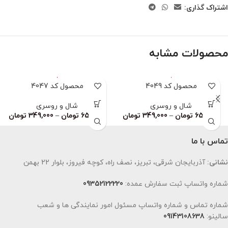
اشتراک گذاری:
محصولات مشابه
محصول کد 4049
محصول کد 4047
شال و روسری
شال و روسری
659,000
تومان
–
349,000
تومان
659,000
تومان
–
349,000
تومان
تماس با ما
نشانی:
آذربایجان شرقی، تبریز، نصف راه، کوچه فیروز، بلوار 22 بهمن
شماره واتساپ ثبت سفارش عمده:
09352122220
شماره تماس و شماره واتساپ مسئول امور نمایندگی ها و شعب
سالینو:
09143108638