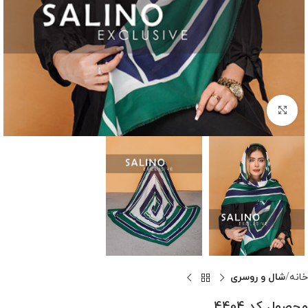
بزرگنمایی تصویر
خانه
شال و روسری
محصول کد 4404