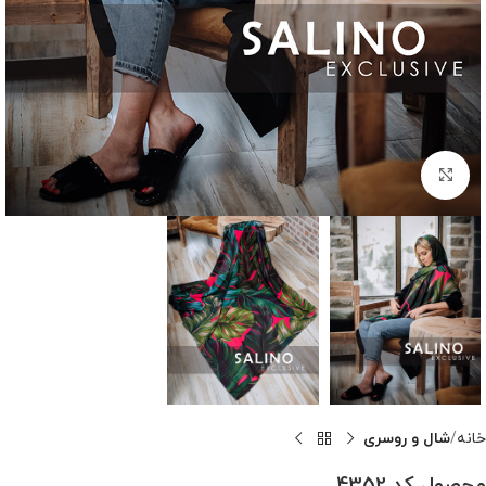
بزرگنمایی تصویر
خانه
شال و روسری
محصول کد 4352