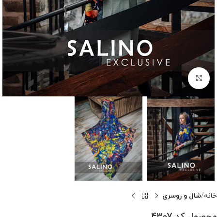
بزرگنمایی تصویر
خانه
شال و روسری
محصول کد 4307