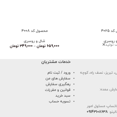
 4025
محصول کد 4008
 روسری
شال و روسری
ف تولید❌
659,000
تومان
–
349,000
تومان
خدمات مشتریان
 تبریز، نصف راه، کوچه
ورود / ثبت نام
سفارش های من
رهگیری سفارش
ارش عمده:
قوانین و مقررات
سبد خرید
تسویه حساب
اتساپ مسئول امور
لینو:
09143108638