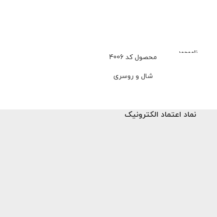
ناموجود
ناموجود
محصول کد 4006
محصو
شال و روسری
شا
نماد اعتماد الکترونیک