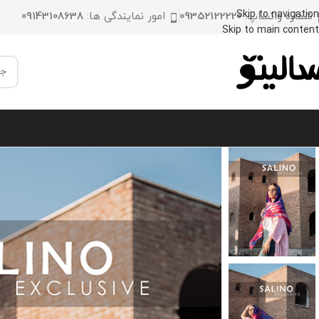
Skip to navigation
شماره واتساپ:
09352122220
امور نمایندگی ها:
09143108638
Skip to main content