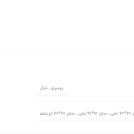
روسری
,
شال
 نخی
,
سایز 90*90 نخی
,
سایز 70*70 ابریشم