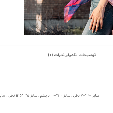
توضیحات تکمیلی
نظرات (0)
سایز 190*70 نخی
,
سایز 100*100 ابریشم
,
سایز 135*135 نخی
,
سایز 70*70