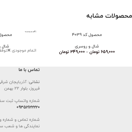
محصولات مشابه
ناموجود
محصول کد 4039
محصول کد
شال و روسری
شال و
اتمام‌ موجودی ❌توق
659,000
تومان
–
349,000
تومان
تماس با ما
نشانی:
آذربایجان شرقی،
فیروز، بلوار 22 بهمن
شماره واتساپ ثبت سف
09352122220
شماره تماس و شماره و
نمایندگی ها و شعب سا