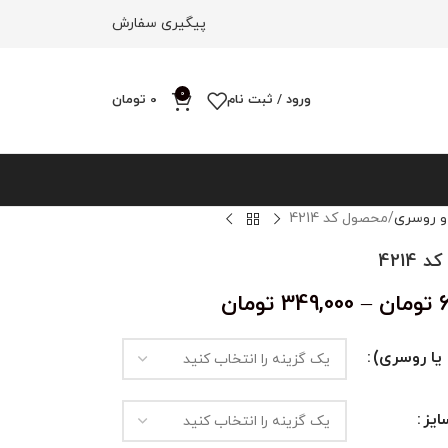
پیگیری سفارش
0
ورود / ثبت نام
0
تومان
و روسری
محصول کد 4214
4214
تومان
–
349,000
تومان
یا روسری)
یز