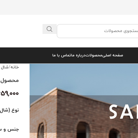
صفحه اصلی
محصولات
درباره ما
تماس با ما
خانه
شال 
محصول کد 
659,000
نوع (شال 
جنس و سا