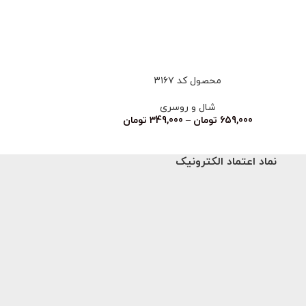
محصول کد ۳۱۶۷
محصو
شال و روسری
شا
659,000
تومان
–
349,000
تومان
659,000
تو
نماد اعتماد الکترونیک