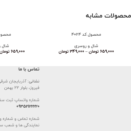
محصولات مشابه
محصول کد 4024
محصول کد
شال و روسری
شال و
659,000
تومان
–
349,000
تومان
659,000
تومان
تماس با ما
نشانی:
آذربایجان شرقی،
فیروز، بلوار 22 بهمن
شماره واتساپ ثبت سف
09352122220
شماره تماس و شماره و
نمایندگی ها و شعب سا