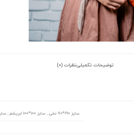
توضیحات تکمیلی
نظرات (0)
سایز 190*70 نخی
,
سایز 100*100 ابریشم
,
سایز 135*35