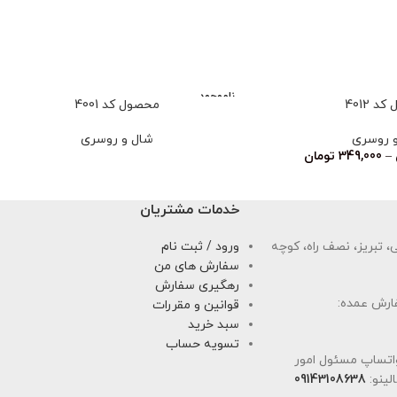
ناموجود
 4012
محصول کد 4001
 روسری
شال و روسری
–
349,000
تومان
خدمات مشتریان
 تبریز، نصف راه، کوچه
ورود / ثبت نام
سفارش های من
رهگیری سفارش
ارش عمده:
قوانین و مقررات
سبد خرید
تسویه حساب
اتساپ مسئول امور
لینو:
09143108638