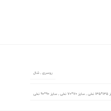
روسری
,
شال
1 نخی
,
سایز 70*70 نخی
,
سایز 90*90 نخی