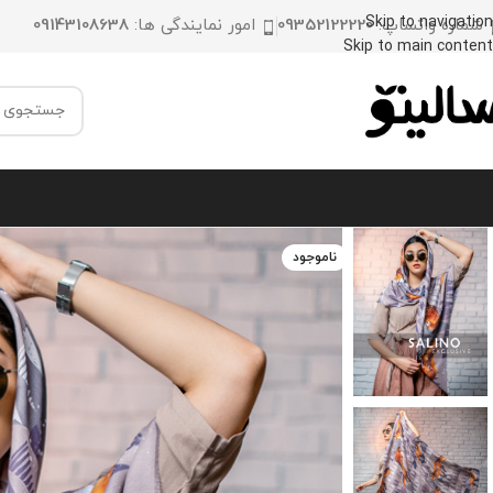
Skip to navigation
شماره واتساپ:
09352122220
امور نمایندگی ها:
09143108638
Skip to main content
ناموجود