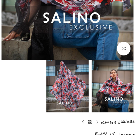
بزرگنمایی تصویر
خانه
شال و روسری
محصول کد 4027