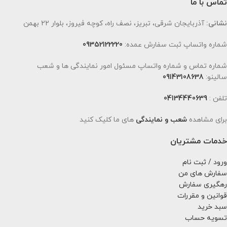
تماس با ما
نشانی:
آذربایجان شرقی، تبریز، نصف راه، کوچه فیروز، بلوار 22 بهمن
شماره واتساپ ثبت سفارش عمده:
09352122220
شماره تماس و شماره واتساپ مسئول امور نمایندگی ها و شعب
سالینو:
09143108638
تلفن :
04134440639
برای مشاهده
شعب و نمایندگی
های ما کلیک کنید
خدمات مشتریان
ورود / ثبت نام
سفارش های من
رهگیری سفارش
قوانین و مقررات
سبد خرید
تسویه حساب